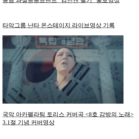
농협 과실공동브랜드 “김천앤 딸기” 홍보영상
타악그룹 난타 온스테이지 라이브영상 기록
국악 아카펠라팀 토리스 커버곡 <8호 감방의 노래>
3.1절 기념 커버영상