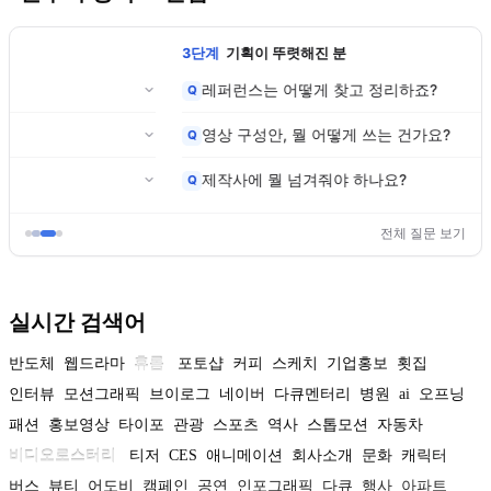
3단계
기획이 뚜렷해진 분
레퍼런스는 어떻게 찾고 정리하죠?
Q
영상 구성안, 뭘 어떻게 쓰는 건가요?
Q
제작사에 뭘 넘겨줘야 하나요?
Q
전체 질문 보기
실시간 검색어
반도체
웹드라마
휴롬
포토샵
커피
스케치
기업홍보
횟집
인터뷰
모션그래픽
브이로그
네이버
다큐멘터리
병원
ai
오프닝
패션
홍보영상
타이포
관광
스포츠
역사
스톱모션
자동차
비디오로스터리
티저
CES
애니메이션
회사소개
문화
캐릭터
버스
뷰티
어도비
캠페인
공연
인포그래픽
다큐
행사
아파트