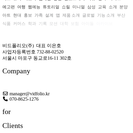
예고편
여행
웹예능
튜토리얼
쇼릴
미니멀
삼성
교육
소개
분양
아트
현대
홍보
가족
설계
앱
제품 소개
글로벌
기능 소개
부산
식품
커머스
학과
기록
모션
대학
보험
아이돌
아카이브
비드폴리오(주) 대표 이은호
사업자등록번호 732-88-02520
서울시 마포구 동교로16-11 302호
Company
About US
manager@vidfolio.kr
070-8625-1276
for
Clients