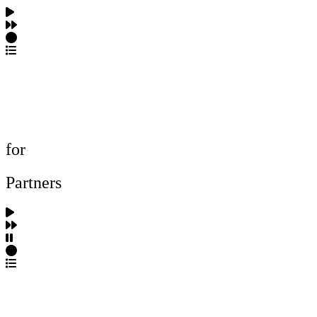
포트폴리오 탐색
제작사 탐색
프로젝트 등록
FAQ
for
Partners
파트너스 가입
포트폴리오 등록