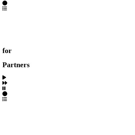
포트폴리오 탐색
제작사 탐색
프로젝트 등록
FAQ
for
Partners
파트너스 가입
포트폴리오 등록
프로필 수정
근황 업데이트
FAQ