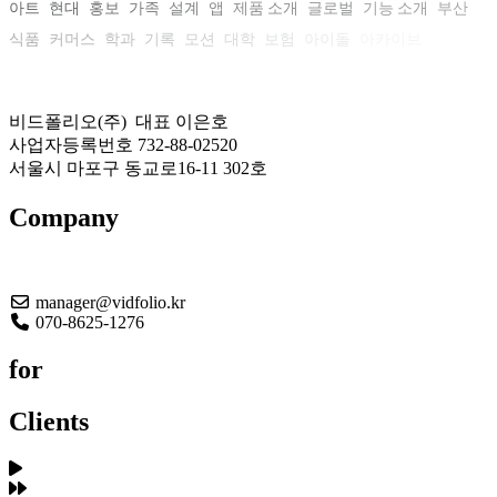
아트
현대
홍보
가족
설계
앱
제품 소개
글로벌
기능 소개
부산
식품
커머스
학과
기록
모션
대학
보험
아이돌
아카이브
비드폴리오(주) 대표 이은호
사업자등록번호 732-88-02520
서울시 마포구 동교로16-11 302호
Company
About US
manager@vidfolio.kr
070-8625-1276
for
Clients