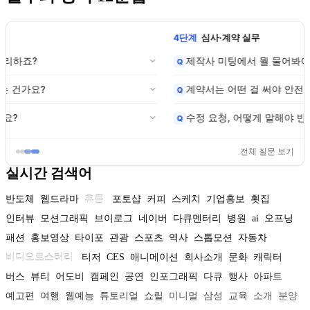
4단계
심사·계약 실무
제작사 미팅에서 뭘 물어봐야 하죠?
Q
계약서는 어떤 걸 써야 안전한가요?
Q
수정 요청, 어떻게 말해야 반영되나요?
Q
전체 질문 보기
실시간 검색어
반도체
웹드라마
휴롬
포토샵
커피
스케치
기업홍보
횟집
인터뷰
모션그래픽
브이로그
네이버
다큐멘터리
병원
ai
오프닝
패션
홍보영상
타이포
관광
스포츠
역사
스톱모션
자동차
비디오로스터리
티저
CES
애니메이션
회사소개
문화
캐릭터
버스
뷰티
어도비
캠페인
공연
인포그래픽
다큐
행사
아파트
예고편
여행
웹예능
튜토리얼
쇼릴
미니멀
삼성
교육
소개
분양