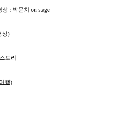
 박문치 on stage
영상)
 스토리
선여행)