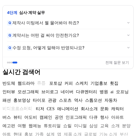
4단계
심사·계약 실무
제작사 미팅에서 뭘 물어봐야 하죠?
Q
계약서는 어떤 걸 써야 안전한가요?
Q
수정 요청, 어떻게 말해야 반영되나요?
Q
전체 질문 보기
실시간 검색어
반도체
웹드라마
휴롬
포토샵
커피
스케치
기업홍보
횟집
인터뷰
모션그래픽
브이로그
네이버
다큐멘터리
병원
ai
오프닝
패션
홍보영상
타이포
관광
스포츠
역사
스톱모션
자동차
비디오로스터리
티저
CES
애니메이션
회사소개
문화
캐릭터
버스
뷰티
어도비
캠페인
공연
인포그래픽
다큐
행사
아파트
예고편
여행
웹예능
튜토리얼
쇼릴
미니멀
삼성
교육
소개
분양
아트
현대
홍보
가족
설계
앱
제품 소개
글로벌
기능 소개
부산