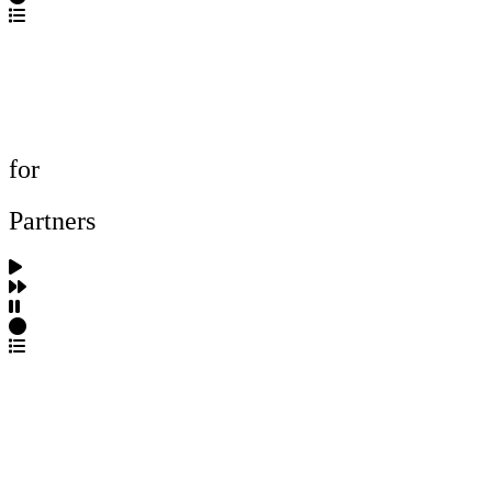
포트폴리오 탐색
제작사 탐색
프로젝트 등록
FAQ
for
Partners
파트너스 가입
포트폴리오 등록
프로필 수정
근황 업데이트
FAQ