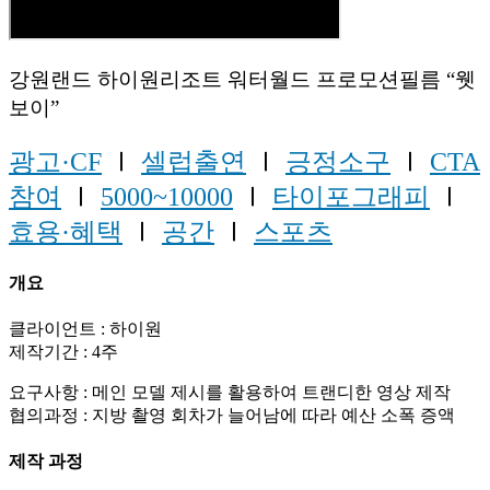
강원랜드 하이원리조트 워터월드 프로모션필름 “웻
보이”
광고·CF
Ⅰ
셀럽출연
Ⅰ
긍정소구
Ⅰ
CTA
참여
Ⅰ
5000~10000
Ⅰ
타이포그래피
Ⅰ
효용·혜택
Ⅰ
공간
Ⅰ
스포츠
개요
클라이언트 : 하이원
제작기간 : 4주
요구사항 : 메인 모델 제시를 활용하여 트랜디한 영상 제작
협의과정 : 지방 촬영 회차가 늘어남에 따라 예산 소폭 증액
제작 과정