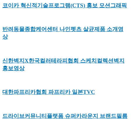
코이카 혁신적기술프로그램(CTS) 홍보 모션그래픽
반려동물종합케어센터 나인펫츠 살균제품 소개영
상
신한벽지X한국컬러테라피협회 스케치컬렉션벽지
홍보영상
대한파프리카협회 파프리카 일본TVC
드라이브커뮤니티플랫폼 슈퍼카라운지 브랜드필름