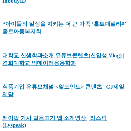
InbodyID
“아이들의 일상을 지키는 더 큰 가족 ‘홀트패밀리#’ |
홀트아동복지회
대학교 신생학과소개 유튜브콘텐츠(신입생 Vlog) |
경희대학교 빅데이터응용학과
식품기업 유튜브채널 <알포인트> 콘텐츠 | CJ제일
제당
케이팝 가사 발음표기 앱 소개영상 | 리스픽
(Lyspeak)