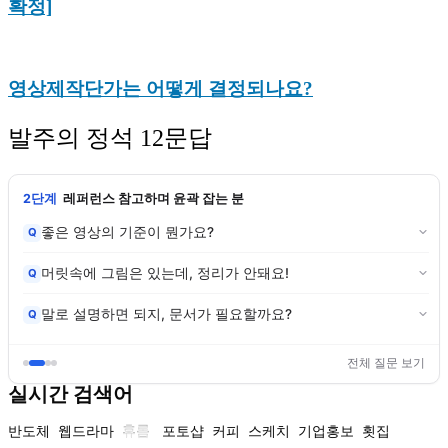
확정]
영상제작단가는 어떻게 결정되나요?
발주의 정석 12문답
3단계
기획이 뚜렷해진 분
레퍼런스는 어떻게 찾고 정리하죠?
Q
영상 구성안, 뭘 어떻게 쓰는 건가요?
Q
제작사에 뭘 넘겨줘야 하나요?
Q
전체 질문 보기
실시간 검색어
반도체
웹드라마
휴롬
포토샵
커피
스케치
기업홍보
횟집