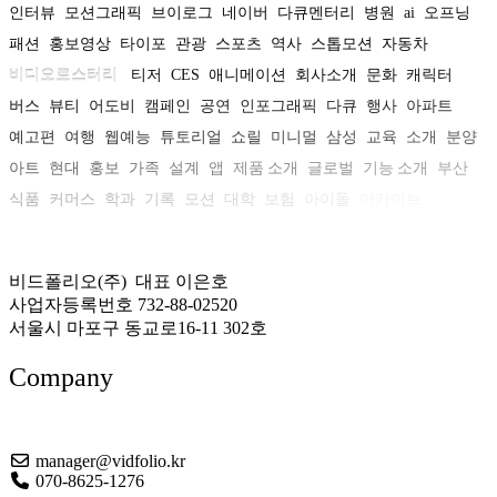
인터뷰
모션그래픽
브이로그
네이버
다큐멘터리
병원
ai
오프닝
패션
홍보영상
타이포
관광
스포츠
역사
스톱모션
자동차
비디오로스터리
티저
CES
애니메이션
회사소개
문화
캐릭터
버스
뷰티
어도비
캠페인
공연
인포그래픽
다큐
행사
아파트
예고편
여행
웹예능
튜토리얼
쇼릴
미니멀
삼성
교육
소개
분양
아트
현대
홍보
가족
설계
앱
제품 소개
글로벌
기능 소개
부산
식품
커머스
학과
기록
모션
대학
보험
아이돌
아카이브
비드폴리오(주) 대표 이은호
사업자등록번호 732-88-02520
서울시 마포구 동교로16-11 302호
Company
About US
manager@vidfolio.kr
070-8625-1276